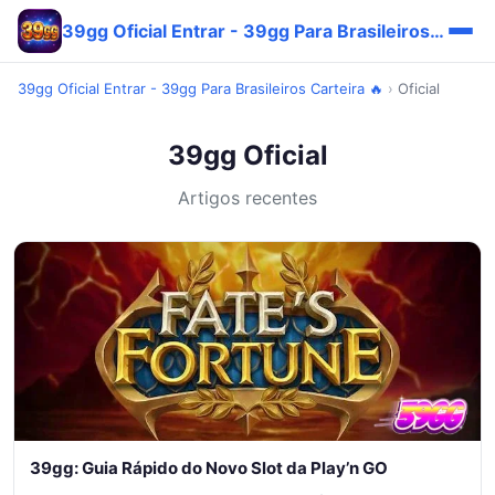
39gg Oficial Entrar - 39gg Para Brasileiros Carteira 🔥
39gg Oficial Entrar - 39gg Para Brasileiros Carteira 🔥
›
Oficial
39gg Oficial
Artigos recentes
39gg: Guia Rápido do Novo Slot da Play’n GO