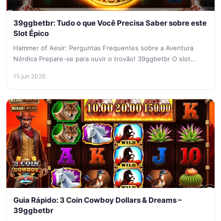
39ggbetbr: Tudo o que Você Precisa Saber sobre este
Slot Épico
Hammer of Aesir: Perguntas Frequentes sobre a Aventura
Nórdica Prepare-se para ouvir o trovão! 39ggbetbr O slot
Hammer of Aesir,...
15 jun 2026
Guia Rápido: 3 Coin Cowboy Dollars & Dreams –
39ggbetbr