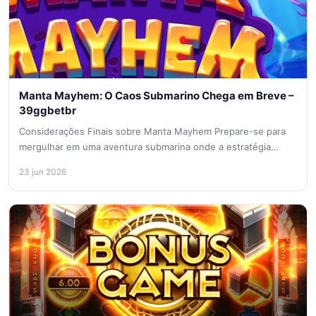
Manta Mayhem: O Caos Submarino Chega em Breve –
39ggbetbr
Considerações Finais sobre Manta Mayhem Prepare-se para
mergulhar em uma aventura submarina onde a estratégia
encontra o caos absoluto. Manta...
23 jun 2026