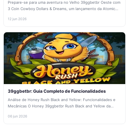
Prepare-se para uma aventura no Velho 39ggbetbr Oeste com
3 Coin Cowboy Dollars & Dreams, um lançamento da Atomic
Slot...
12 jun 2026
39ggbetbr: Guia Completo de Funcionalidades
Análise de Honey Rush Black and Yellow: Funcionalidades e
Mecânicas O Honey 39ggbetbr Rush Black and Yellow da
Play'n GO...
06 jun 2026