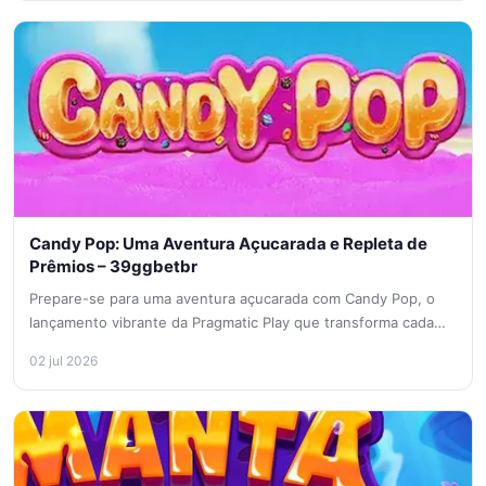
Candy Pop: Uma Aventura Açucarada e Repleta de
Prêmios – 39ggbetbr
Prepare-se para uma aventura açucarada com Candy Pop, o
lançamento vibrante da Pragmatic Play que transforma cada
giro em uma...
02 jul 2026