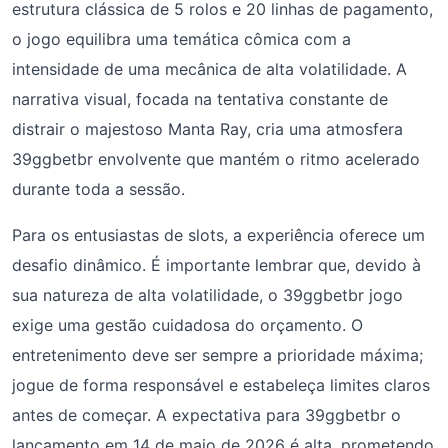
estrutura clássica de 5 rolos e 20 linhas de pagamento,
o jogo equilibra uma temática cômica com a
intensidade de uma mecânica de alta volatilidade. A
narrativa visual, focada na tentativa constante de
distrair o majestoso Manta Ray, cria uma atmosfera
39ggbetbr envolvente que mantém o ritmo acelerado
durante toda a sessão.
Para os entusiastas de slots, a experiência oferece um
desafio dinâmico. É importante lembrar que, devido à
sua natureza de alta volatilidade, o 39ggbetbr jogo
exige uma gestão cuidadosa do orçamento. O
entretenimento deve ser sempre a prioridade máxima;
jogue de forma responsável e estabeleça limites claros
antes de começar. A expectativa para 39ggbetbr o
lançamento em 14 de maio de 2026 é alta, prometendo