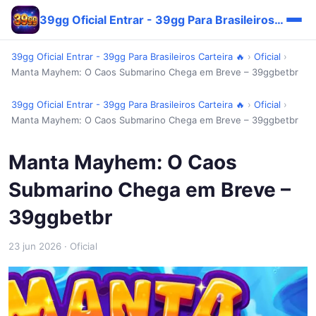
39gg Oficial Entrar - 39gg Para Brasileiros Carteira 🔥
39gg Oficial Entrar - 39gg Para Brasileiros Carteira 🔥
›
Oficial
›
Manta Mayhem: O Caos Submarino Chega em Breve – 39ggbetbr
39gg Oficial Entrar - 39gg Para Brasileiros Carteira 🔥
›
Oficial
›
Manta Mayhem: O Caos Submarino Chega em Breve – 39ggbetbr
Manta Mayhem: O Caos
Submarino Chega em Breve –
39ggbetbr
23 jun 2026
· Oficial