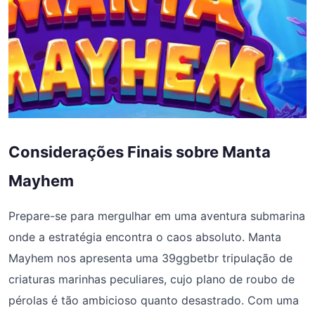
Considerações Finais sobre Manta
Mayhem
Prepare-se para mergulhar em uma aventura submarina
onde a estratégia encontra o caos absoluto. Manta
Mayhem nos apresenta uma 39ggbetbr tripulação de
criaturas marinhas peculiares, cujo plano de roubo de
pérolas é tão ambicioso quanto desastrado. Com uma