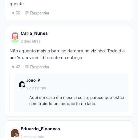
quente.
♥ 56
💬 Responder
Carla_Nunes
2 dias atrás
Não aguento mais o barulho de obra no vizinho. Todo dia
um 'vrum vrum' diferente na cabeça.
♥ 42
💬 Responder
Joao_P
2 dias atrás
Aqui em casa é a mesma coisa, parece que estão
construindo um aeroporto do lado.
Eduardo_Finanças
1 meses atrás