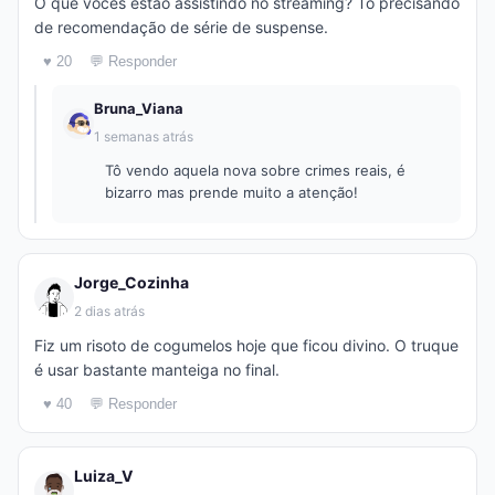
O que vocês estão assistindo no streaming? To precisando
de recomendação de série de suspense.
♥ 20
💬 Responder
Bruna_Viana
1 semanas atrás
Tô vendo aquela nova sobre crimes reais, é
bizarro mas prende muito a atenção!
Jorge_Cozinha
2 dias atrás
Fiz um risoto de cogumelos hoje que ficou divino. O truque
é usar bastante manteiga no final.
♥ 40
💬 Responder
Luiza_V