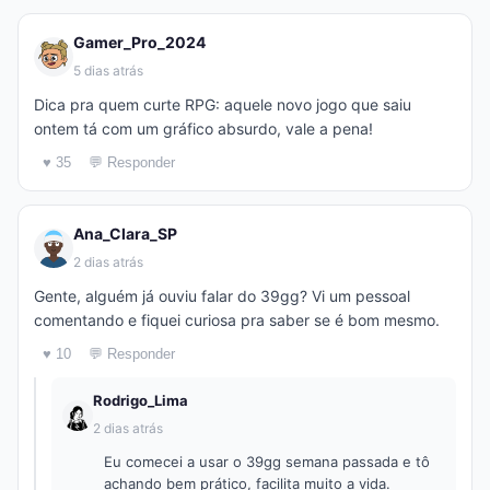
Gamer_Pro_2024
5 dias atrás
Dica pra quem curte RPG: aquele novo jogo que saiu
ontem tá com um gráfico absurdo, vale a pena!
♥ 35
💬 Responder
Ana_Clara_SP
2 dias atrás
Gente, alguém já ouviu falar do 39gg? Vi um pessoal
comentando e fiquei curiosa pra saber se é bom mesmo.
♥ 10
💬 Responder
Rodrigo_Lima
2 dias atrás
Eu comecei a usar o 39gg semana passada e tô
achando bem prático, facilita muito a vida.