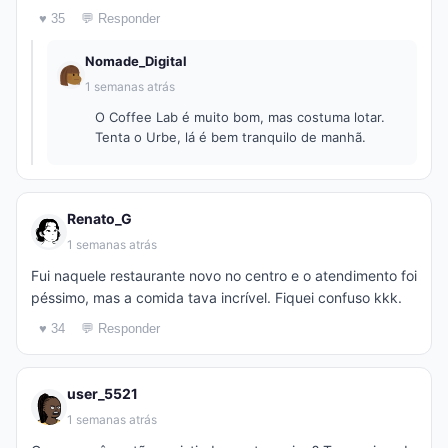
♥ 35
💬 Responder
Nomade_Digital
1 semanas atrás
O Coffee Lab é muito bom, mas costuma lotar.
Tenta o Urbe, lá é bem tranquilo de manhã.
Renato_G
1 semanas atrás
Fui naquele restaurante novo no centro e o atendimento foi
péssimo, mas a comida tava incrível. Fiquei confuso kkk.
♥ 34
💬 Responder
user_5521
1 semanas atrás