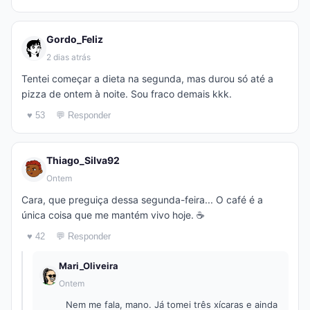
Gordo_Feliz
2 dias atrás
Tentei começar a dieta na segunda, mas durou só até a
pizza de ontem à noite. Sou fraco demais kkk.
♥ 53
💬 Responder
Thiago_Silva92
Ontem
Cara, que preguiça dessa segunda-feira... O café é a
única coisa que me mantém vivo hoje. ☕️
♥ 42
💬 Responder
Mari_Oliveira
Ontem
Nem me fala, mano. Já tomei três xícaras e ainda