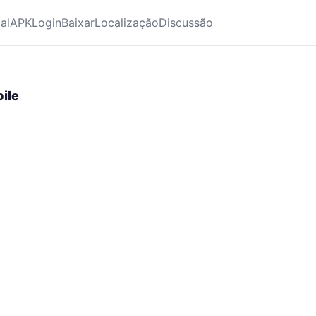
ial
APK
Login
Baixar
Localização
Discussão
ile