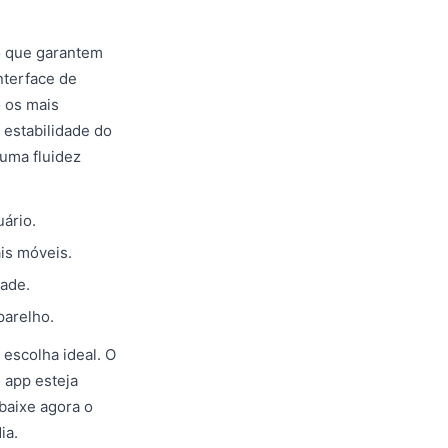
ão que garantem
nterface de
o os mais
 estabilidade do
uma fluidez
ário.
is móveis.
ade.
parelho.
 escolha ideal. O
 app esteja
baixe agora o
ia.