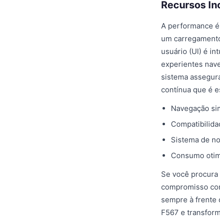
Recursos In
A performance é 
um carregamento 
usuário (UI) é i
experientes nave
sistema assegur
contínua que é e
Navegação sim
Compatibilida
Sistema de no
Consumo otimi
Se você procura 
compromisso com
sempre à frente 
F567 e transfor