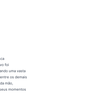
sca
vo foi
nando uma vasta
 entre os demais
 da mão,
o seus momentos