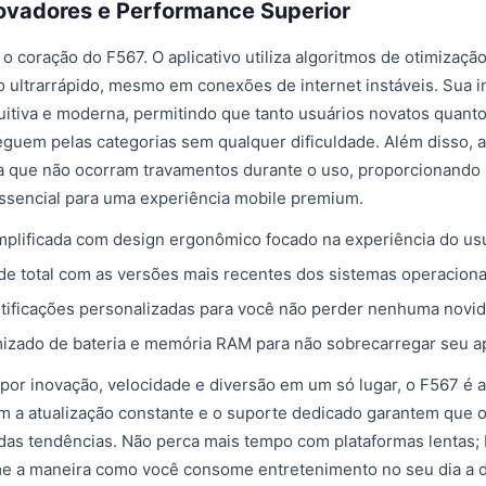
ovadores e Performance Superior
o coração do F567. O aplicativo utiliza algoritmos de otimizaç
ultrarrápido, mesmo em conexões de internet instáveis. Sua i
ntuitiva e moderna, permitindo que tanto usuários novatos quant
guem pelas categorias sem qualquer dificuldade. Além disso, a
a que não ocorram travamentos durante o uso, proporcionando 
ssencial para uma experiência mobile premium.
plificada com design ergonômico focado na experiência do usu
de total com as versões mais recentes dos sistemas operaciona
tificações personalizadas para você não perder nenhuma novid
zado de bateria e memória RAM para não sobrecarregar seu a
por inovação, velocidade e diversão em um só lugar, o F567 é a
 a atualização constante e o suporte dedicado garantem que o
das tendências. Não perca mais tempo com plataformas lentas; 
me a maneira como você consome entretenimento no seu dia a d