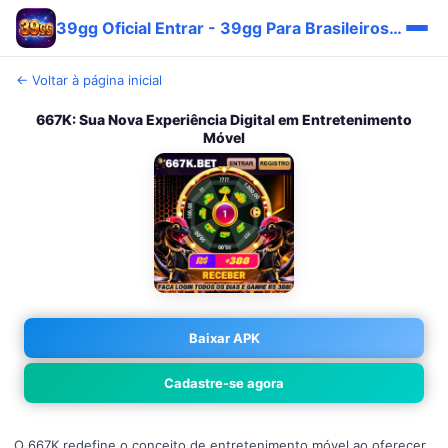
39gg Oficial Entrar - 39gg Para Brasileiros Carteira 🔥
← Voltar à página inicial
667K: Sua Nova Experiência Digital em Entretenimento
Móvel
Baixar APK
Cadastre-se agora
O 667K redefine o conceito de entretenimento móvel ao oferecer